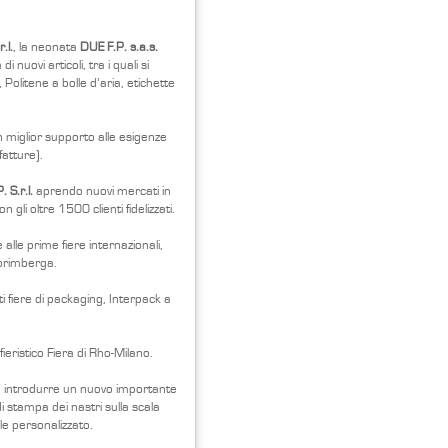
.l.
, la neonata
DUE F.P. s.a.s.
 nuovi articoli, tra i quali si
 Politene a bolle d’aria, etichette
un miglior supporto alle esigenze
fatture).
 S.r.l.
aprendo nuovi mercati in
gli oltre 1500 clienti fidelizzati.
 alle prime fiere internazionali,
Norimberga.
i fiere di packaging, Interpack a
ieristico Fiera di Rho-Milano.
o e introdurre un nuovo importante
i stampa dei nastri sulla scala
le personalizzato.