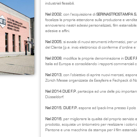
industriali flessibili.
Nel 2002
, con l’acquisizione di
SERINASTROSTAMPA S.r
focalizza la propria attenzione sulla produzione e vendita di
annoverano nastri adesivi personalizzati, film estensibile,
adesive e affini.
Nel 2005
, si avvale di nuovi strumenti informatici, per 
del Cliente (p.e. invio elettronico di conferme d’ordine e 
Nel 2008
, modifica la propria denominazione in
DUE F.P.
Italia ed Europa e consolidando i rapporti commerciali con 
Nel 2013
, con l’obiettivo di aprire nuovi mercati, espone
Zürich Messe organizzata da Easyfairs e Fachpack di 
Nel 2014
DUE F.P.
partecipa ad una delle più important
Düsseldorf.
Nel 2015
,
DUE F.P.
espone ad Ipack-Ima presso il polo f
Nel 2016
, per migliorare la qualità del proprio servizi
prodotto, acquista un tintometro per realizzare i colori d
Pantone e una macchina da stampa per il film estensibi