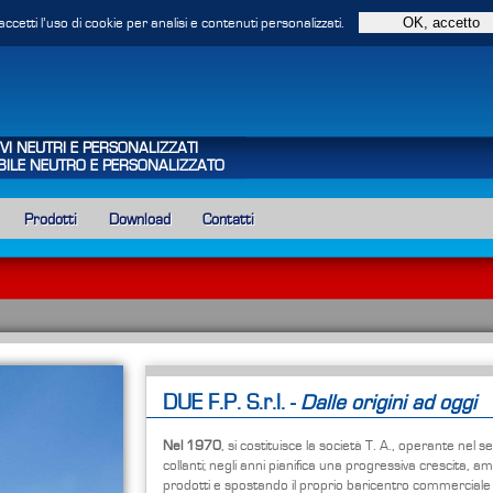
accetti l’uso di cookie per analisi e contenuti personalizzati.
VI NEUTRI E PERSONALIZZATI
IBILE NEUTRO E PERSONALIZZATO
Prodotti
Download
Contatti
DUE F.P. S.r.l. -
Dalle origini ad oggi
Nel 1970
, si costituisce la società T. A., operante nel set
collanti; negli anni pianifica una progressiva crescita, 
prodotti e spostando il proprio baricentro commerciale v