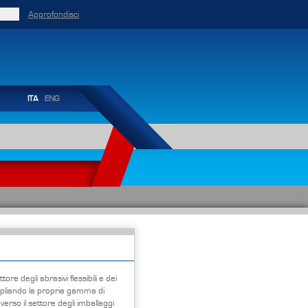
Approfondisci
ITA
ENG
tore degli abrasivi flessibili e dei
ampliando la propria gamma di
erso il settore degli imballaggi